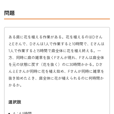
問題
ある庭に花を植える作業がある。花を植えるのはDさん
とEさんで、Dさんは1人で作業すると10時間で、Eさんは
1人で作業すると15時間で庭全体に花を植え終える。一
方、同時に庭の雑草を抜くFさんが現れ、Fさんは庭全体
を元の状態に戻す（花を抜く）のに30時間かかる。Dさ
んとEさんが同時に花を植え始め、Fさんが同時に雑草を
抜き始めたとき、庭全体に花が植えられるのに何時間か
かるか。
選択肢
A：6.5時間