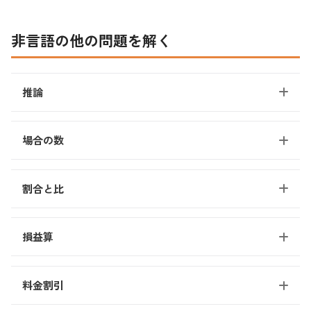
非言語の他の問題を解く
推論
非言語1-1（推論）
場合の数
非言語1-2（推論）
非言語2-1（場合の数）
非言語1-3（推論）
割合と比
非言語2-2（場合の数）
非言語1-4（推論）
非言語3-1（割合と比）
非言語2-3（場合の数）
非言語1-5（推論）
損益算
非言語3-2（割合と比）
非言語2-4（場合の数）
非言語1-6（推論）
非言語4-1（損益算）
非言語3-3（割合と比）
非言語2-5（場合の数）
非言語1-7（推論）
料金割引
非言語4-2（損益算）
非言語3-4（割合と比）
非言語2-6（場合の数）
非言語1-8（推論）