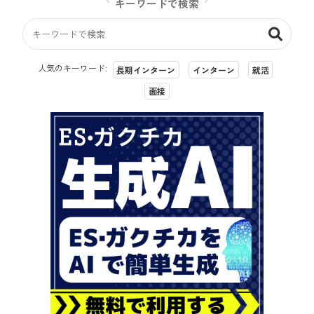
非言語7-9（代金精算）
キーワードで検索
非言語1-20（推論）
非言語6-11（仕事算）
非言語5-13（料金割引）
非言語10-4（確率）
非言語4-15（損益算）
非言語9-6（集合）
非言語8-8（速度算）
非言語7-10（代金精算）
非言語1-21（推論）
非言語6-12（仕事算）
非言語5-14（料金割引）
非言語10-5（確率）
非言語9-7（集合）
非言語8-9（速度算）
非言語7-11（代金精算）
非言語1-22（推論）
非言語6-13（仕事算）
非言語5-15（料金割引）
人気のキーワード:
非言語10-6（確率）
長期インターン
インターン
就活
非言語9-8（集合）
非言語8-10（速度算）
非言語7-12（代金精算）
非言語1-23（推論）
非言語6-14（仕事算）
非言語5-16（料金割引）
面接
非言語10-7（確率）
非言語9-9（集合）
非言語8-11（速度算）
非言語7-13（代金精算）
非言語1-24（推論）
非言語6-15（仕事算）
非言語5-17（料金割引）
非言語10-8（確率）
非言語9-10（集合）
非言語8-12（速度算）
非言語7-14（代金精算）
非言語1-25（推論）
非言語5-18（料金割引）
非言語10-9（確率）
非言語9-11（集合）
非言語8-13（速度算）
非言語7-15（代金精算）
非言語1-26（推論）
非言語5-19（料金割引）
非言語10-10（確率）
非言語9-12（集合）
非言語8-14（速度算）
非言語1-27（推論）
非言語5-20（料金割引）
非言語10-11（確率）
非言語9-13（集合）
非言語8-15（速度算）
非言語1-28（推論）
非言語5-21（料金割引）
非言語10-12（確率）
非言語9-14（集合）
非言語1-29（推論）
非言語5-22（料金割引）
非言語10-13（確率）
非言語9-15（集合）
非言語1-30（推論）
非言語5-23（料金割引）
非言語10-14（確率）
非言語1-31（推論）
非言語5-24（料金割引）
非言語10-15（確率）