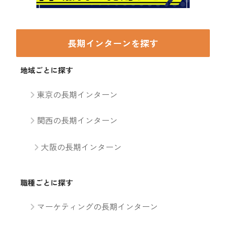
非言語1-32（推論）
非言語5-25（料金割引）
非言語1-33（推論）
非言語5-26（料金割引）
長期インターンを探す
非言語1-34（推論）
非言語5-27（料金割引）
非言語1-35（推論）
地域ごとに探す
非言語5-28（料金割引）
非言語1-36（推論）
非言語5-29（料金割引）
東京の長期インターン
非言語1-37（推論）
非言語5-30（料金割引）
関西の長期インターン
非言語1-38（推論）
非言語1-39（推論）
大阪の長期インターン
非言語1-40（推論）
非言語1-41（推論）
職種ごとに探す
非言語1-42（推論）
マーケティングの長期インターン
非言語1-43（推論）