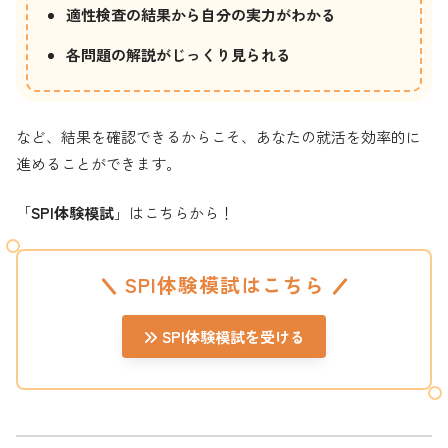
適性検査の結果から自分の実力がわかる
各問題の解説がじっくり見られる
など、結果を確認できるからこそ、あなたの就活を効率的に
進めることができます。
「
SPI体験模試
」はこちらから！
SPI体験模試はこちら
SPI体験模試を受ける