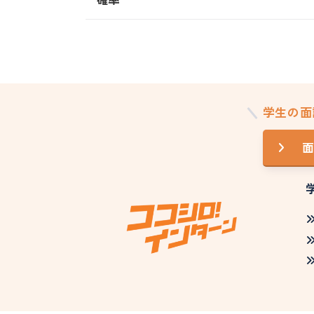
非言語6-7（仕事算）
非言語1-16（推論）
非言語5-9（料金割引）
非言語9-2（集合）
非言語4-11（損益算）
非言語8-4（速度算）
非言語3-13（割合と比）
非言語7-6（代金精算）
非言語2-15（場合の数）
非言語6-8（仕事算）
非言語10-1（確率）
非言語1-17（推論）
非言語5-10（料金割引）
非言語9-3（集合）
非言語4-12（損益算）
非言語8-5（速度算）
非言語3-14（割合と比）
非言語7-7（代金精算）
非言語6-9（仕事算）
非言語10-2（確率）
非言語1-18（推論）
非言語5-11（料金割引）
非言語9-4（集合）
非言語4-13（損益算）
非言語8-6（速度算）
非言語3-15（割合と比）
非言語7-8（代金精算）
非言語6-10（仕事算）
非言語10-3（確率）
非言語1-19（推論）
非言語5-12（料金割引）
非言語9-5（集合）
非言語4-14（損益算）
非言語8-7（速度算）
非言語7-9（代金精算）
学生の面
非言語6-11（仕事算）
非言語10-4（確率）
非言語1-20（推論）
非言語5-13（料金割引）
非言語9-6（集合）
非言語4-15（損益算）
非言語8-8（速度算）
非言語7-10（代金精算）
非言語6-12（仕事算）
面
非言語10-5（確率）
非言語1-21（推論）
非言語5-14（料金割引）
非言語9-7（集合）
非言語8-9（速度算）
非言語7-11（代金精算）
非言語6-13（仕事算）
非言語10-6（確率）
非言語1-22（推論）
非言語5-15（料金割引）
非言語9-8（集合）
非言語8-10（速度算）
非言語7-12（代金精算）
非言語6-14（仕事算）
非言語10-7（確率）
非言語1-23（推論）
非言語5-16（料金割引）
非言語9-9（集合）
非言語8-11（速度算）
非言語7-13（代金精算）
非言語6-15（仕事算）
非言語10-8（確率）
非言語1-24（推論）
非言語5-17（料金割引）
非言語9-10（集合）
非言語8-12（速度算）
非言語7-14（代金精算）
非言語10-9（確率）
非言語1-25（推論）
非言語5-18（料金割引）
非言語9-11（集合）
非言語8-13（速度算）
非言語7-15（代金精算）
非言語10-10（確率）
非言語1-26（推論）
非言語5-19（料金割引）
非言語9-12（集合）
非言語8-14（速度算）