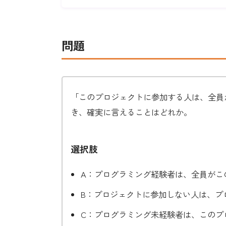
問題
「このプロジェクトに参加する人は、全員
き、確実に言えることはどれか。
選択肢
A：プログラミング経験者は、全員がこ
B：プロジェクトに参加しない人は、プ
C：プログラミング未経験者は、このプ