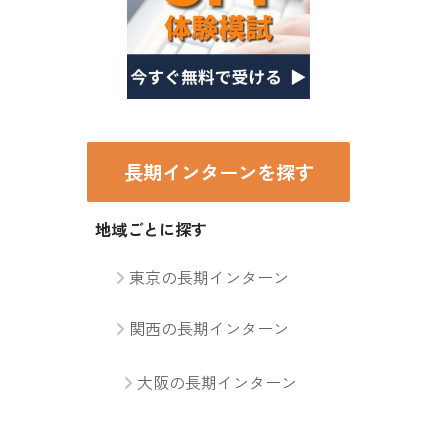
長期インターンを探す
地域ごとに探す
東京の長期インターン
関西の長期インターン
大阪の長期インターン