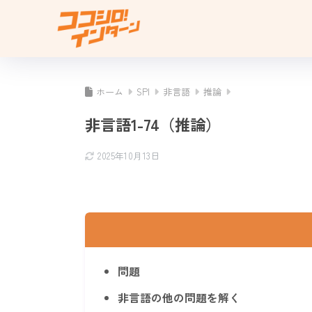
ホーム
SPI
非言語
推論
非言語1-74（推論）
2025年10月13日
問題
非言語の他の問題を解く