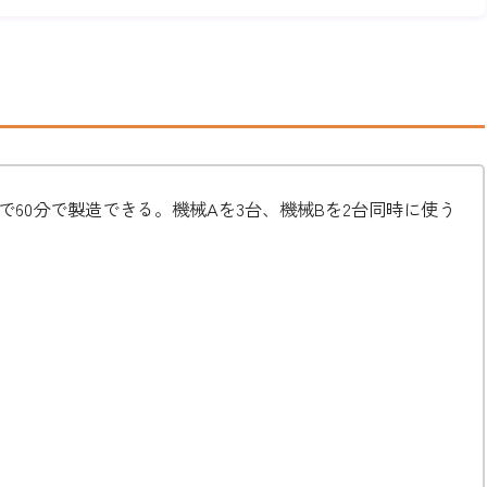
台で60分で製造できる。機械Aを3台、機械Bを2台同時に使う