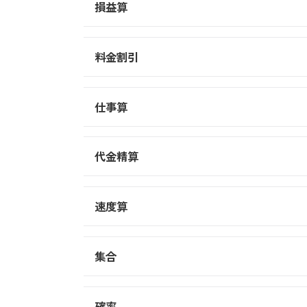
非言語1-5（推論）
損益算
非言語3-2（割合と比）
非言語2-4（場合の数）
非言語1-6（推論）
非言語4-1（損益算）
非言語3-3（割合と比）
非言語2-5（場合の数）
料金割引
非言語1-7（推論）
非言語4-2（損益算）
非言語3-4（割合と比）
非言語2-6（場合の数）
非言語1-8（推論）
非言語5-1（料金割引）
非言語4-3（損益算）
非言語3-5（割合と比）
仕事算
非言語2-7（場合の数）
非言語1-9（推論）
非言語5-2（料金割引）
非言語4-4（損益算）
非言語3-6（割合と比）
非言語2-8（場合の数）
非言語6-1（仕事算）
非言語1-10（推論）
非言語5-3（料金割引）
非言語4-5（損益算）
代金精算
非言語3-7（割合と比）
非言語2-9（場合の数）
非言語6-2（仕事算）
非言語1-11（推論）
非言語5-4（料金割引）
非言語4-6（損益算）
非言語3-8（割合と比）
非言語7-1（代金精算）
非言語2-10（場合の数）
非言語6-3（仕事算）
非言語1-12（推論）
非言語5-5（料金割引）
速度算
非言語4-7（損益算）
非言語3-9（割合と比）
非言語7-2（代金精算）
非言語2-11（場合の数）
非言語6-4（仕事算）
非言語1-13（推論）
非言語5-6（料金割引）
非言語4-8（損益算）
非言語8-1（速度算）
非言語3-10（割合と比）
非言語7-3（代金精算）
非言語2-12（場合の数）
非言語6-5（仕事算）
非言語1-14（推論）
集合
非言語5-7（料金割引）
非言語4-9（損益算）
非言語8-2（速度算）
非言語3-11（割合と比）
非言語7-4（代金精算）
非言語2-13（場合の数）
非言語6-6（仕事算）
非言語1-15（推論）
非言語5-8（料金割引）
非言語9-1（集合）
非言語4-10（損益算）
非言語8-3（速度算）
非言語3-12（割合と比）
非言語7-5（代金精算）
非言語2-14（場合の数）
確率