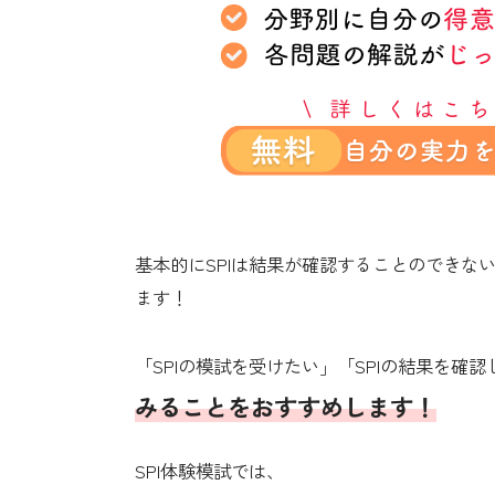
基本的にSPIは結果が確認することのできな
ます！
「SPIの模試を受けたい」「SPIの結果を確
みることをおすすめします！
SPI体験模試では、