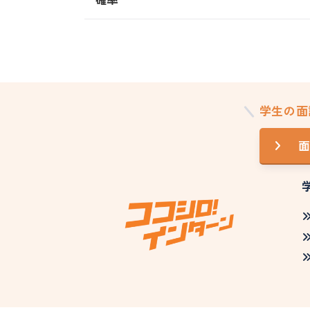
非言語6-7（仕事算）
非言語1-16（推論）
非言語5-9（料金割引）
非言語9-2（集合）
非言語4-11（損益算）
非言語8-4（速度算）
非言語3-13（割合と比）
非言語7-6（代金精算）
非言語2-15（場合の数）
非言語6-8（仕事算）
非言語10-1（確率）
非言語1-17（推論）
非言語5-10（料金割引）
非言語9-3（集合）
非言語4-12（損益算）
非言語8-5（速度算）
非言語3-14（割合と比）
非言語7-7（代金精算）
非言語6-9（仕事算）
非言語10-2（確率）
非言語1-18（推論）
非言語5-11（料金割引）
非言語9-4（集合）
非言語4-13（損益算）
非言語8-6（速度算）
非言語3-15（割合と比）
非言語7-8（代金精算）
非言語6-10（仕事算）
非言語10-3（確率）
非言語1-19（推論）
非言語5-12（料金割引）
非言語9-5（集合）
非言語4-14（損益算）
非言語8-7（速度算）
非言語7-9（代金精算）
学生の面
非言語6-11（仕事算）
非言語10-4（確率）
非言語1-20（推論）
非言語5-13（料金割引）
非言語9-6（集合）
非言語4-15（損益算）
非言語8-8（速度算）
非言語7-10（代金精算）
非言語6-12（仕事算）
面
非言語10-5（確率）
非言語1-21（推論）
非言語5-14（料金割引）
非言語9-7（集合）
非言語8-9（速度算）
非言語7-11（代金精算）
非言語6-13（仕事算）
非言語10-6（確率）
非言語1-22（推論）
非言語5-15（料金割引）
非言語9-8（集合）
非言語8-10（速度算）
非言語7-12（代金精算）
非言語6-14（仕事算）
非言語10-7（確率）
非言語1-23（推論）
非言語5-16（料金割引）
非言語9-9（集合）
非言語8-11（速度算）
非言語7-13（代金精算）
非言語6-15（仕事算）
非言語10-8（確率）
非言語1-24（推論）
非言語5-17（料金割引）
非言語9-10（集合）
非言語8-12（速度算）
非言語7-14（代金精算）
非言語10-9（確率）
非言語1-25（推論）
非言語5-18（料金割引）
非言語9-11（集合）
非言語8-13（速度算）
非言語7-15（代金精算）
非言語10-10（確率）
非言語1-26（推論）
非言語5-19（料金割引）
非言語9-12（集合）
非言語8-14（速度算）