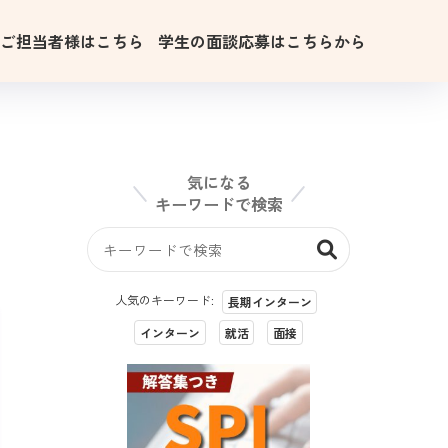
用ご担当者様はこちら
学生の面談応募はこちらから
気になる
キーワードで検索
人気のキーワード:
長期インターン
インターン
就活
面接