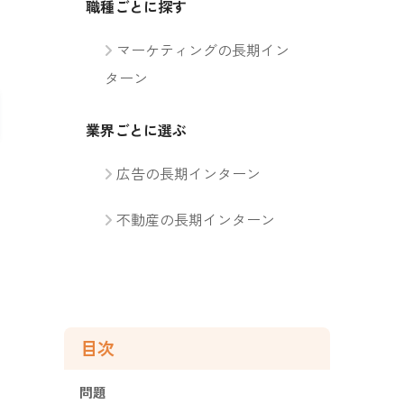
職種ごとに探す
マーケティングの長期イン
ターン
業界ごとに選ぶ
広告の長期インターン
不動産の長期インターン
目次
問題