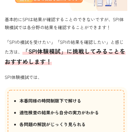
基本的にSPIは結果が確認することのできないですが、SPI体
験模試では各分野の結果を確認することができます！
「SPIの模試を受けたい」「SPIの結果を確認したい」と感じ
「SPI体験模試」に挑戦してみることを
た方は、
おすすめします！
SPI体験模試では、
本番同様の時間制限下で解ける
適性検査の結果から自分の実力がわかる
各問題の解説がじっくり見られる