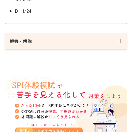
D：1/24
解答・解説