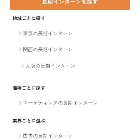
長期インターンを探す
非言語1-34（推論）
非言語5-27（料金割引）
非言語1-35（推論）
地域ごとに探す
非言語5-28（料金割引）
非言語1-36（推論）
非言語5-29（料金割引）
東京の長期インターン
非言語1-37（推論）
非言語5-30（料金割引）
関西の長期インターン
非言語1-38（推論）
非言語1-39（推論）
大阪の長期インターン
非言語1-40（推論）
非言語1-41（推論）
職種ごとに探す
非言語1-42（推論）
マーケティングの長期インターン
非言語1-43（推論）
業界ごとに選ぶ
非言語1-44（推論）
非言語1-45（推論）
広告の長期インターン