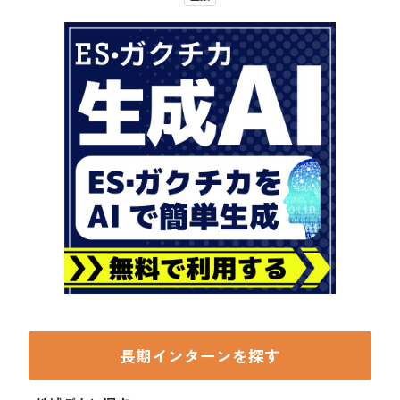
非言語10-7（確率）
非言語9-9（集合）
非言語8-11（速度算）
非言語7-13（代金精算）
非言語1-24（推論）
非言語6-15（仕事算）
非言語5-17（料金割引）
非言語10-8（確率）
非言語9-10（集合）
非言語8-12（速度算）
非言語7-14（代金精算）
非言語1-25（推論）
非言語5-18（料金割引）
非言語10-9（確率）
非言語9-11（集合）
非言語8-13（速度算）
非言語7-15（代金精算）
非言語1-26（推論）
非言語5-19（料金割引）
非言語10-10（確率）
非言語9-12（集合）
非言語8-14（速度算）
非言語1-27（推論）
非言語5-20（料金割引）
非言語10-11（確率）
非言語9-13（集合）
非言語8-15（速度算）
非言語1-28（推論）
非言語5-21（料金割引）
非言語10-12（確率）
非言語9-14（集合）
非言語1-29（推論）
非言語5-22（料金割引）
非言語10-13（確率）
非言語9-15（集合）
非言語1-30（推論）
非言語5-23（料金割引）
非言語10-14（確率）
非言語1-31（推論）
非言語5-24（料金割引）
非言語10-15（確率）
非言語1-32（推論）
非言語5-25（料金割引）
非言語1-33（推論）
非言語5-26（料金割引）
長期インターンを探す
非言語1-34（推論）
非言語5-27（料金割引）
非言語1-35（推論）