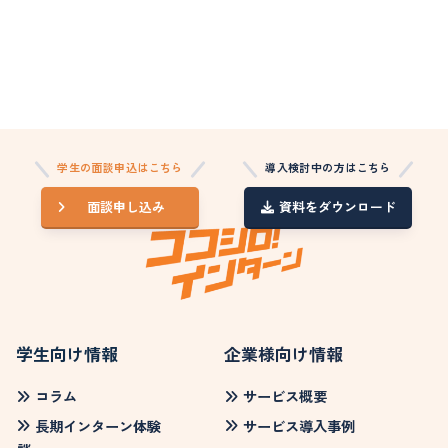
非言語1-47（推論）
非言語1-48（推論）
非言語1-49（推論）
非言語1-50（推論）
非言語1-51（推論）
学生の面談申込はこちら
導入検討中の方はこちら
非言語1-52（推論）
面談申し込み
資料をダウンロード
非言語1-53（推論）
非言語1-54（推論）
非言語1-55（推論）
非言語1-56（推論）
学生向け情報
企業様向け情報
非言語1-57（推論）
コラム
サービス概要
非言語1-58（推論）
長期インターン体験
サービス導入事例