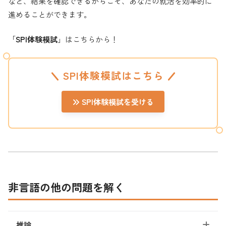
など、結果を確認できるからこそ、あなたの就活を効率的に
進めることができます。
「
SPI体験模試
」はこちらから！
SPI体験模試はこちら
SPI体験模試を受ける
非言語の他の問題を解く
推論