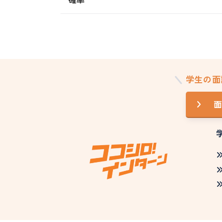
非言語6-7（仕事算）
非言語1-16（推論）
非言語5-9（料金割引）
非言語9-2（集合）
非言語4-11（損益算）
非言語8-4（速度算）
非言語3-13（割合と比）
非言語7-6（代金精算）
非言語2-15（場合の数）
非言語6-8（仕事算）
非言語10-1（確率）
非言語1-17（推論）
非言語5-10（料金割引）
非言語9-3（集合）
非言語4-12（損益算）
非言語8-5（速度算）
非言語3-14（割合と比）
非言語7-7（代金精算）
非言語6-9（仕事算）
非言語10-2（確率）
非言語1-18（推論）
非言語5-11（料金割引）
非言語9-4（集合）
非言語4-13（損益算）
非言語8-6（速度算）
非言語3-15（割合と比）
非言語7-8（代金精算）
非言語6-10（仕事算）
非言語10-3（確率）
非言語1-19（推論）
非言語5-12（料金割引）
非言語9-5（集合）
非言語4-14（損益算）
非言語8-7（速度算）
非言語7-9（代金精算）
学生の面
非言語6-11（仕事算）
非言語10-4（確率）
非言語1-20（推論）
非言語5-13（料金割引）
非言語9-6（集合）
非言語4-15（損益算）
非言語8-8（速度算）
非言語7-10（代金精算）
非言語6-12（仕事算）
面
非言語10-5（確率）
非言語1-21（推論）
非言語5-14（料金割引）
非言語9-7（集合）
非言語8-9（速度算）
非言語7-11（代金精算）
非言語6-13（仕事算）
非言語10-6（確率）
非言語1-22（推論）
非言語5-15（料金割引）
非言語9-8（集合）
非言語8-10（速度算）
非言語7-12（代金精算）
非言語6-14（仕事算）
非言語10-7（確率）
非言語1-23（推論）
非言語5-16（料金割引）
非言語9-9（集合）
非言語8-11（速度算）
非言語7-13（代金精算）
非言語6-15（仕事算）
非言語10-8（確率）
非言語1-24（推論）
非言語5-17（料金割引）
非言語9-10（集合）
非言語8-12（速度算）
非言語7-14（代金精算）
非言語10-9（確率）
非言語1-25（推論）
非言語5-18（料金割引）
非言語9-11（集合）
非言語8-13（速度算）
非言語7-15（代金精算）
非言語10-10（確率）
非言語1-26（推論）
非言語5-19（料金割引）
非言語9-12（集合）
非言語8-14（速度算）