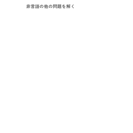
非言語の他の問題を解く