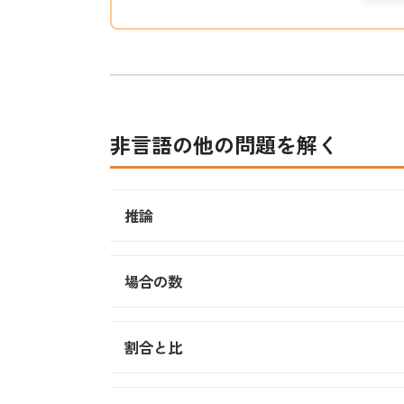
非言語の他の問題を解く
推論
非言語1-1（推論）
場合の数
非言語1-2（推論）
非言語2-1（場合の数）
非言語1-3（推論）
割合と比
非言語2-2（場合の数）
非言語1-4（推論）
非言語3-1（割合と比）
非言語2-3（場合の数）