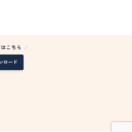
方はこちら
ンロード