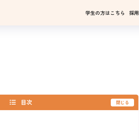
学生の方はこちら
採
目次
閉じる