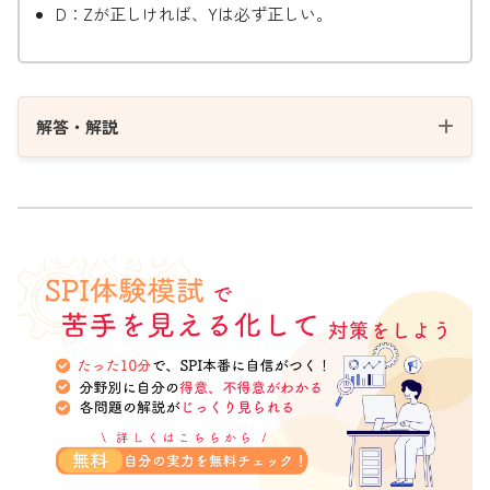
D：Zが正しければ、Yは必ず正しい。
解答・解説