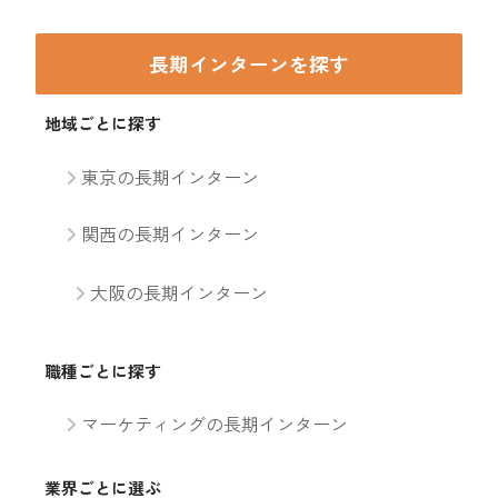
非言語1-33（推論）
非言語5-26（料金割引）
長期インターンを探す
非言語1-34（推論）
非言語5-27（料金割引）
非言語1-35（推論）
地域ごとに探す
非言語5-28（料金割引）
非言語1-36（推論）
非言語5-29（料金割引）
東京の長期インターン
非言語1-37（推論）
非言語5-30（料金割引）
関西の長期インターン
非言語1-38（推論）
非言語1-39（推論）
大阪の長期インターン
非言語1-40（推論）
非言語1-41（推論）
職種ごとに探す
非言語1-42（推論）
マーケティングの長期インターン
非言語1-43（推論）
業界ごとに選ぶ
非言語1-44（推論）