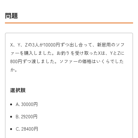
問題
X、Y、Zの3人が10000円ずつ出し合って、新居用のソフ
ァーを購入しました。お釣りを受け取ったXは、YとZに
800円ずつ渡しました。ソファーの価格はいくらでした
か。
選択肢
A. 30000円
B. 29200円
C. 28400円