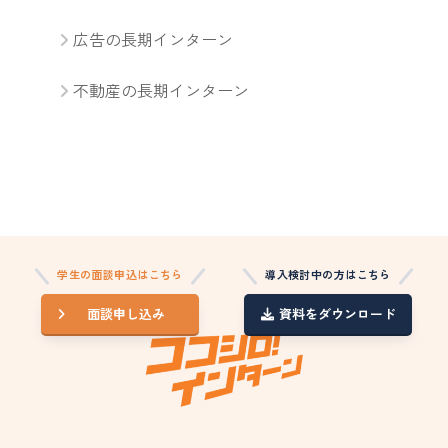
非言語1-45（推論）
広告の長期インターン
非言語1-46（推論）
不動産の長期インターン
非言語1-47（推論）
非言語1-48（推論）
非言語1-49（推論）
非言語1-50（推論）
非言語1-51（推論）
学生の面談申込はこちら
導入検討中の方はこちら
非言語1-52（推論）
面談申し込み
資料をダウンロード
非言語1-53（推論）
非言語1-54（推論）
非言語1-55（推論）