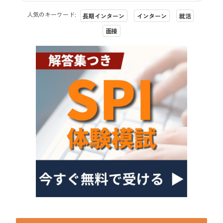
非言語8-9（速度算）
非言語7-11（代金精算）
非言語1-22（推論）
非言語6-13（仕事算）
非言語5-15（料金割引）
人気のキーワード:
非言語10-6（確率）
長期インターン
インターン
就活
非言語9-8（集合）
非言語8-10（速度算）
非言語7-12（代金精算）
非言語1-23（推論）
非言語6-14（仕事算）
非言語5-16（料金割引）
面接
非言語10-7（確率）
非言語9-9（集合）
非言語8-11（速度算）
非言語7-13（代金精算）
非言語1-24（推論）
非言語6-15（仕事算）
非言語5-17（料金割引）
非言語10-8（確率）
非言語9-10（集合）
非言語8-12（速度算）
非言語7-14（代金精算）
非言語1-25（推論）
非言語5-18（料金割引）
非言語10-9（確率）
非言語9-11（集合）
非言語8-13（速度算）
非言語7-15（代金精算）
非言語1-26（推論）
非言語5-19（料金割引）
非言語10-10（確率）
非言語9-12（集合）
非言語8-14（速度算）
非言語1-27（推論）
非言語5-20（料金割引）
非言語10-11（確率）
非言語9-13（集合）
非言語8-15（速度算）
非言語1-28（推論）
非言語5-21（料金割引）
非言語10-12（確率）
非言語9-14（集合）
非言語1-29（推論）
非言語5-22（料金割引）
非言語10-13（確率）
非言語9-15（集合）
非言語1-30（推論）
非言語5-23（料金割引）
非言語10-14（確率）
非言語1-31（推論）
非言語5-24（料金割引）
非言語10-15（確率）
非言語1-32（推論）
非言語5-25（料金割引）
非言語1-33（推論）
非言語5-26（料金割引）