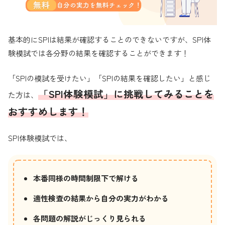
基本的にSPIは結果が確認することのできないですが、SPI体
験模試では各分野の結果を確認することができます！
「SPIの模試を受けたい」「SPIの結果を確認したい」と感じ
「SPI体験模試」に挑戦してみることを
た方は、
おすすめします！
SPI体験模試では、
本番同様の時間制限下で解ける
適性検査の結果から自分の実力がわかる
各問題の解説がじっくり見られる