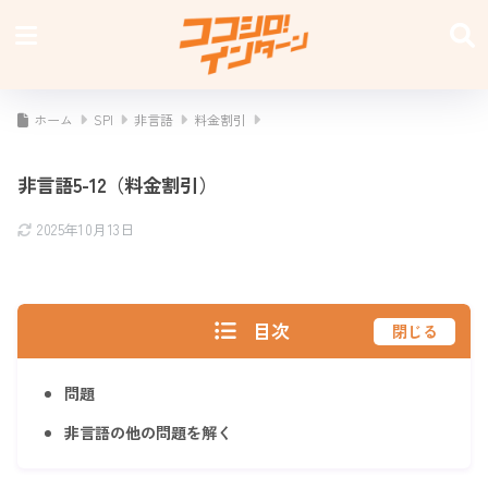
ホーム
SPI
非言語
料金割引
非言語5-12（料金割引）
2025年10月13日
目次
閉じる
問題
非言語の他の問題を解く