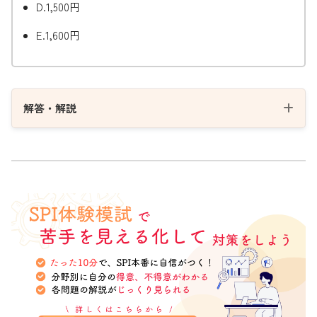
D.1,500円
E.1,600円
解答・解説