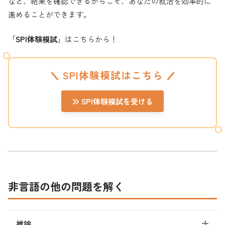
など、結果を確認できるからこそ、あなたの就活を効率的に
進めることができます。
「
SPI体験模試
」はこちらから！
SPI体験模試はこちら
SPI体験模試を受ける
非言語の他の問題を解く
推論