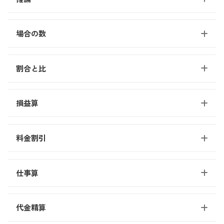
非言語1-1（推論）
場合の数
非言語1-2（推論）
非言語2-1（場合の数）
非言語1-3（推論）
割合と比
非言語2-2（場合の数）
非言語1-4（推論）
非言語3-1（割合と比）
非言語2-3（場合の数）
非言語1-5（推論）
損益算
非言語3-2（割合と比）
非言語2-4（場合の数）
非言語1-6（推論）
非言語4-1（損益算）
非言語3-3（割合と比）
非言語2-5（場合の数）
非言語1-7（推論）
料金割引
非言語4-2（損益算）
非言語3-4（割合と比）
非言語2-6（場合の数）
非言語1-8（推論）
非言語5-1（料金割引）
非言語4-3（損益算）
非言語3-5（割合と比）
非言語2-7（場合の数）
仕事算
非言語1-9（推論）
非言語5-2（料金割引）
非言語4-4（損益算）
非言語3-6（割合と比）
非言語2-8（場合の数）
非言語1-10（推論）
非言語6-1（仕事算）
非言語5-3（料金割引）
非言語4-5（損益算）
非言語3-7（割合と比）
代金精算
非言語2-9（場合の数）
非言語1-11（推論）
非言語6-2（仕事算）
非言語5-4（料金割引）
非言語4-6（損益算）