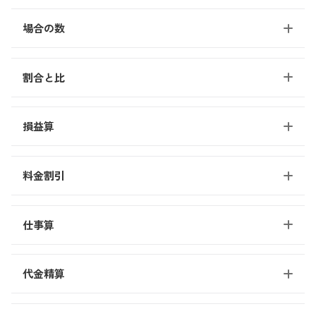
非言語1-1（推論）
場合の数
非言語1-2（推論）
非言語2-1（場合の数）
非言語1-3（推論）
割合と比
非言語2-2（場合の数）
非言語1-4（推論）
非言語3-1（割合と比）
非言語2-3（場合の数）
非言語1-5（推論）
損益算
非言語3-2（割合と比）
非言語2-4（場合の数）
非言語1-6（推論）
非言語4-1（損益算）
非言語3-3（割合と比）
非言語2-5（場合の数）
非言語1-7（推論）
料金割引
非言語4-2（損益算）
非言語3-4（割合と比）
非言語2-6（場合の数）
非言語1-8（推論）
非言語5-1（料金割引）
非言語4-3（損益算）
非言語3-5（割合と比）
非言語2-7（場合の数）
仕事算
非言語1-9（推論）
非言語5-2（料金割引）
非言語4-4（損益算）
非言語3-6（割合と比）
非言語2-8（場合の数）
非言語1-10（推論）
非言語6-1（仕事算）
非言語5-3（料金割引）
非言語4-5（損益算）
非言語3-7（割合と比）
代金精算
非言語2-9（場合の数）
非言語1-11（推論）
非言語6-2（仕事算）
非言語5-4（料金割引）
非言語4-6（損益算）
非言語3-8（割合と比）
非言語2-10（場合の数）
非言語7-1（代金精算）
非言語1-12（推論）
非言語6-3（仕事算）
非言語5-5（料金割引）