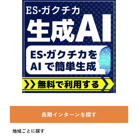
非言語6-15（仕事算）
非言語5-17（料金割引）
非言語10-8（確率）
非言語9-10（集合）
非言語8-12（速度算）
非言語7-14（代金精算）
非言語1-25（推論）
非言語5-18（料金割引）
非言語10-9（確率）
非言語9-11（集合）
非言語8-13（速度算）
非言語7-15（代金精算）
非言語1-26（推論）
非言語5-19（料金割引）
非言語10-10（確率）
非言語9-12（集合）
非言語8-14（速度算）
非言語1-27（推論）
非言語5-20（料金割引）
非言語10-11（確率）
非言語9-13（集合）
非言語8-15（速度算）
非言語1-28（推論）
非言語5-21（料金割引）
非言語10-12（確率）
非言語9-14（集合）
非言語1-29（推論）
非言語5-22（料金割引）
非言語10-13（確率）
非言語9-15（集合）
非言語1-30（推論）
非言語5-23（料金割引）
非言語10-14（確率）
非言語1-31（推論）
非言語5-24（料金割引）
非言語10-15（確率）
非言語1-32（推論）
非言語5-25（料金割引）
非言語1-33（推論）
非言語5-26（料金割引）
長期インターンを探す
非言語1-34（推論）
非言語5-27（料金割引）
非言語1-35（推論）
地域ごとに探す
非言語5-28（料金割引）