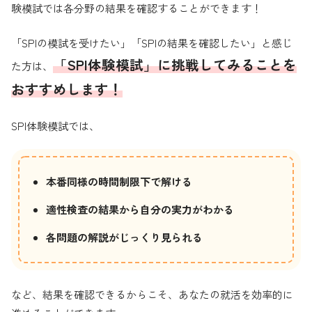
験模試では各分野の結果を確認することができます！
「SPIの模試を受けたい」「SPIの結果を確認したい」と感じ
「SPI体験模試」に挑戦してみることを
た方は、
おすすめします！
SPI体験模試では、
本番同様の時間制限下で解ける
適性検査の結果から自分の実力がわかる
各問題の解説がじっくり見られる
など、結果を確認できるからこそ、あなたの就活を効率的に