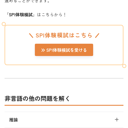
進めることができます。
「
SPI体験模試
」はこちらから！
SPI体験模試はこちら
SPI体験模試を受ける
非言語の他の問題を解く
推論