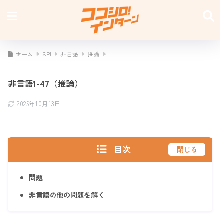
ホーム
SPI
非言語
推論
非言語1-47（推論）
2025年10月13日
目次
閉じる
問題
非言語の他の問題を解く