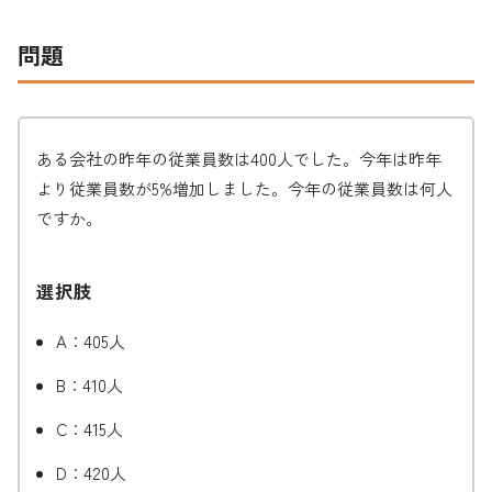
問題
ある会社の昨年の従業員数は400人でした。今年は昨年
より従業員数が5%増加しました。今年の従業員数は何人
ですか。
選択肢
A：405人
B：410人
C：415人
D：420人