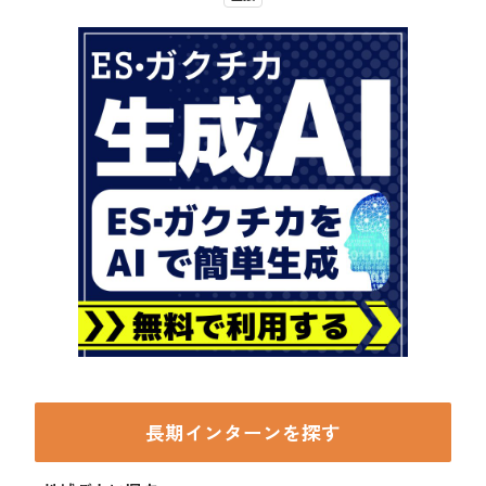
非言語10-7（確率）
非言語9-9（集合）
非言語8-11（速度算）
非言語7-13（代金精算）
非言語1-24（推論）
非言語6-15（仕事算）
非言語5-17（料金割引）
非言語10-8（確率）
非言語9-10（集合）
非言語8-12（速度算）
非言語7-14（代金精算）
非言語1-25（推論）
非言語5-18（料金割引）
非言語10-9（確率）
非言語9-11（集合）
非言語8-13（速度算）
非言語7-15（代金精算）
非言語1-26（推論）
非言語5-19（料金割引）
非言語10-10（確率）
非言語9-12（集合）
非言語8-14（速度算）
非言語1-27（推論）
非言語5-20（料金割引）
非言語10-11（確率）
非言語9-13（集合）
非言語8-15（速度算）
非言語1-28（推論）
非言語5-21（料金割引）
非言語10-12（確率）
非言語9-14（集合）
非言語1-29（推論）
非言語5-22（料金割引）
非言語10-13（確率）
非言語9-15（集合）
非言語1-30（推論）
非言語5-23（料金割引）
非言語10-14（確率）
非言語1-31（推論）
非言語5-24（料金割引）
非言語10-15（確率）
非言語1-32（推論）
非言語5-25（料金割引）
非言語1-33（推論）
非言語5-26（料金割引）
長期インターンを探す
非言語1-34（推論）
非言語5-27（料金割引）
非言語1-35（推論）