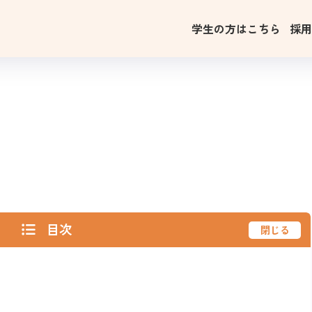
学生の方はこちら
採
目次
閉じる