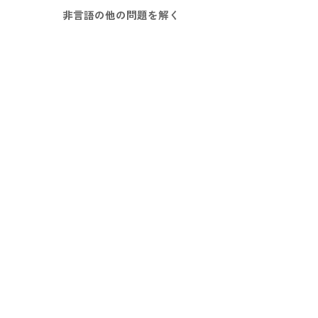
非言語の他の問題を解く