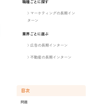
職種ごとに探す
マーケティングの長期イン
ターン
業界ごとに選ぶ
広告の長期インターン
不動産の長期インターン
目次
問題