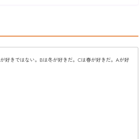
夏が好きではない。Bは冬が好きだ。Cは春が好きだ。Aが好