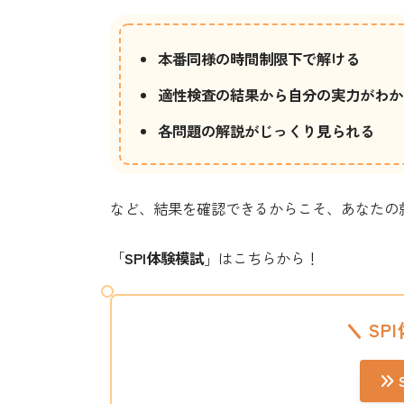
本番同様の時間制限下で解ける
適性検査の結果から自分の実力がわか
各問題の解説がじっくり見られる
など、結果を確認できるからこそ、あなたの
「
SPI体験模試
」はこちらから！
SP