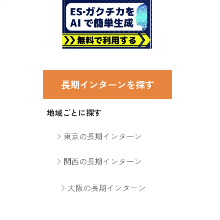
長期インターンを探す
地域ごとに探す
東京の長期インターン
関西の長期インターン
大阪の長期インターン