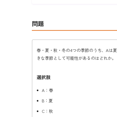
問題
春・夏・秋・冬の4つの季節のうち、Aは
きな季節として可能性があるのはどれか。
選択肢
A：春
B：夏
C：秋