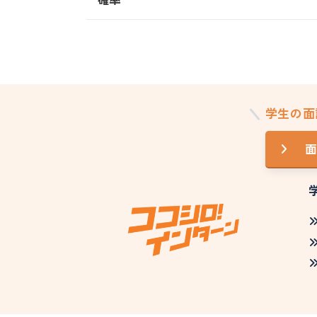
非言語6-7（仕事算）
非言語1-16（推論）
非言語5-9（料金割引）
非言語9-2（集合）
非言語4-11（損益算）
非言語8-4（速度算）
非言語3-13（割合と比）
非言語7-6（代金精算）
非言語2-15（場合の数）
非言語6-8（仕事算）
非言語10-1（確率）
非言語1-17（推論）
非言語5-10（料金割引）
非言語9-3（集合）
非言語4-12（損益算）
非言語8-5（速度算）
非言語3-14（割合と比）
非言語7-7（代金精算）
非言語6-9（仕事算）
非言語10-2（確率）
非言語1-18（推論）
非言語5-11（料金割引）
非言語9-4（集合）
非言語4-13（損益算）
非言語8-6（速度算）
非言語3-15（割合と比）
非言語7-8（代金精算）
非言語6-10（仕事算）
非言語10-3（確率）
非言語1-19（推論）
非言語5-12（料金割引）
非言語9-5（集合）
非言語4-14（損益算）
非言語8-7（速度算）
非言語7-9（代金精算）
学生の面
非言語6-11（仕事算）
非言語10-4（確率）
非言語1-20（推論）
非言語5-13（料金割引）
非言語9-6（集合）
非言語4-15（損益算）
非言語8-8（速度算）
非言語7-10（代金精算）
非言語6-12（仕事算）
面
非言語10-5（確率）
非言語1-21（推論）
非言語5-14（料金割引）
非言語9-7（集合）
非言語8-9（速度算）
非言語7-11（代金精算）
非言語6-13（仕事算）
非言語10-6（確率）
非言語1-22（推論）
非言語5-15（料金割引）
非言語9-8（集合）
非言語8-10（速度算）
非言語7-12（代金精算）
非言語6-14（仕事算）
非言語10-7（確率）
非言語1-23（推論）
非言語5-16（料金割引）
非言語9-9（集合）
非言語8-11（速度算）
非言語7-13（代金精算）
非言語6-15（仕事算）
非言語10-8（確率）
非言語1-24（推論）
非言語5-17（料金割引）
非言語9-10（集合）
非言語8-12（速度算）
非言語7-14（代金精算）
非言語10-9（確率）
非言語1-25（推論）
非言語5-18（料金割引）
非言語9-11（集合）
非言語8-13（速度算）
非言語7-15（代金精算）
非言語10-10（確率）
非言語1-26（推論）
非言語5-19（料金割引）
非言語9-12（集合）
非言語8-14（速度算）