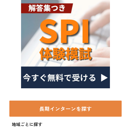
非言語6-15（仕事算）
非言語5-17（料金割引）
非言語10-8（確率）
非言語9-10（集合）
非言語8-12（速度算）
非言語7-14（代金精算）
非言語1-25（推論）
非言語5-18（料金割引）
非言語10-9（確率）
非言語9-11（集合）
非言語8-13（速度算）
非言語7-15（代金精算）
非言語1-26（推論）
非言語5-19（料金割引）
非言語10-10（確率）
非言語9-12（集合）
非言語8-14（速度算）
非言語1-27（推論）
非言語5-20（料金割引）
非言語10-11（確率）
非言語9-13（集合）
非言語8-15（速度算）
非言語1-28（推論）
非言語5-21（料金割引）
非言語10-12（確率）
非言語9-14（集合）
非言語1-29（推論）
非言語5-22（料金割引）
非言語10-13（確率）
非言語9-15（集合）
非言語1-30（推論）
非言語5-23（料金割引）
非言語10-14（確率）
非言語1-31（推論）
非言語5-24（料金割引）
非言語10-15（確率）
非言語1-32（推論）
非言語5-25（料金割引）
非言語1-33（推論）
非言語5-26（料金割引）
長期インターンを探す
非言語1-34（推論）
非言語5-27（料金割引）
非言語1-35（推論）
地域ごとに探す
非言語5-28（料金割引）