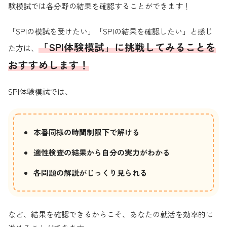
験模試では各分野の結果を確認することができます！
「SPIの模試を受けたい」「SPIの結果を確認したい」と感じ
「SPI体験模試」に挑戦してみることを
た方は、
おすすめします！
SPI体験模試では、
本番同様の時間制限下で解ける
適性検査の結果から自分の実力がわかる
各問題の解説がじっくり見られる
など、結果を確認できるからこそ、あなたの就活を効率的に