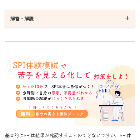
解答・解説
基本的にSPIは結果が確認することのできないですが、SPI体