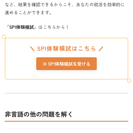
など、結果を確認できるからこそ、あなたの就活を効率的に
進めることができます。
「
SPI体験模試
」はこちらから！
SPI体験模試はこちら
SPI体験模試を受ける
非言語の他の問題を解く