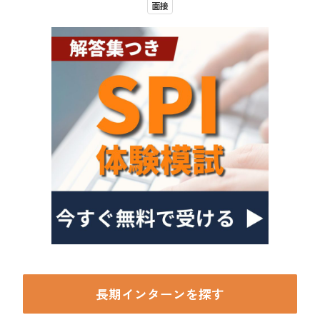
非言語6-14（仕事算）
非言語5-16（料金割引）
面接
非言語10-7（確率）
非言語9-9（集合）
非言語8-11（速度算）
非言語7-13（代金精算）
非言語1-24（推論）
非言語6-15（仕事算）
非言語5-17（料金割引）
非言語10-8（確率）
非言語9-10（集合）
非言語8-12（速度算）
非言語7-14（代金精算）
非言語1-25（推論）
非言語5-18（料金割引）
非言語10-9（確率）
非言語9-11（集合）
非言語8-13（速度算）
非言語7-15（代金精算）
非言語1-26（推論）
非言語5-19（料金割引）
非言語10-10（確率）
非言語9-12（集合）
非言語8-14（速度算）
非言語1-27（推論）
非言語5-20（料金割引）
非言語10-11（確率）
非言語9-13（集合）
非言語8-15（速度算）
非言語1-28（推論）
非言語5-21（料金割引）
非言語10-12（確率）
非言語9-14（集合）
非言語1-29（推論）
非言語5-22（料金割引）
非言語10-13（確率）
非言語9-15（集合）
非言語1-30（推論）
非言語5-23（料金割引）
非言語10-14（確率）
非言語1-31（推論）
非言語5-24（料金割引）
非言語10-15（確率）
非言語1-32（推論）
非言語5-25（料金割引）
非言語1-33（推論）
非言語5-26（料金割引）
長期インターンを探す
非言語1-34（推論）
非言語5-27（料金割引）