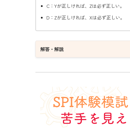
C：Yが正しければ、Zは必ず正しい。
D：Zが正しければ、Xは必ず正しい。
解答・解説