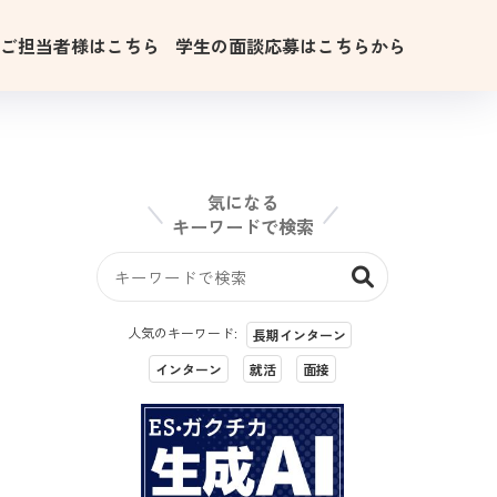
用ご担当者様はこちら
学生の面談応募はこちらから
気になる
キーワードで検索
人気のキーワード:
長期インターン
インターン
就活
面接