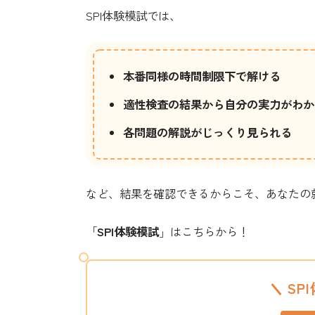
SPI体験模試では、
本番同様の時間制限下で解ける
適性検査の結果から自分の実力がわか
各問題の解説がじっくり見られる
など、結果を確認できるからこそ、あなたの
「
SPI体験模試
」はこちらから！
SP