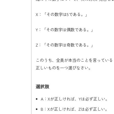
X：「その数字は5である。」
Y：「その数字は偶数である。」
Z：「その数字は奇数である。」
このうち、全員が本当のことを言っている
正しいものを一つ選びなさい。
選択肢
A：Xが正しければ、Yは必ず正しい。
B：Xが正しければ、Zは必ず正しい。