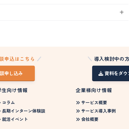
談申込はこちら
導入検討中の
談申し込み
資料をダウ
学生向け情報
企業様向け情報
コラム
サービス概要
長期インターン体験談
サービス導入事例
就活イベント
会社概要