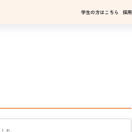
学生の方はこちら
採
ました。