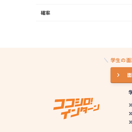
非言語2-13（場合の数）
非言語6-6（仕事算）
非言語1-15（推論）
非言語5-8（料金割引）
非言語9-1（集合）
非言語4-10（損益算）
非言語8-3（速度算）
非言語3-12（割合と比）
非言語7-5（代金精算）
非言語2-14（場合の数）
確率
非言語6-7（仕事算）
非言語1-16（推論）
非言語5-9（料金割引）
非言語9-2（集合）
非言語4-11（損益算）
非言語8-4（速度算）
非言語3-13（割合と比）
非言語7-6（代金精算）
非言語2-15（場合の数）
非言語6-8（仕事算）
非言語10-1（確率）
非言語1-17（推論）
非言語5-10（料金割引）
非言語9-3（集合）
非言語4-12（損益算）
非言語8-5（速度算）
非言語3-14（割合と比）
非言語7-7（代金精算）
非言語6-9（仕事算）
非言語10-2（確率）
非言語1-18（推論）
非言語5-11（料金割引）
非言語9-4（集合）
非言語4-13（損益算）
非言語8-6（速度算）
非言語3-15（割合と比）
非言語7-8（代金精算）
非言語6-10（仕事算）
非言語10-3（確率）
非言語1-19（推論）
非言語5-12（料金割引）
非言語9-5（集合）
非言語4-14（損益算）
非言語8-7（速度算）
非言語7-9（代金精算）
学生の面
非言語6-11（仕事算）
非言語10-4（確率）
非言語1-20（推論）
非言語5-13（料金割引）
非言語9-6（集合）
非言語4-15（損益算）
非言語8-8（速度算）
非言語7-10（代金精算）
非言語6-12（仕事算）
面
非言語10-5（確率）
非言語1-21（推論）
非言語5-14（料金割引）
非言語9-7（集合）
非言語8-9（速度算）
非言語7-11（代金精算）
非言語6-13（仕事算）
非言語10-6（確率）
非言語1-22（推論）
非言語5-15（料金割引）
非言語9-8（集合）
非言語8-10（速度算）
非言語7-12（代金精算）
非言語6-14（仕事算）
非言語10-7（確率）
非言語1-23（推論）
非言語5-16（料金割引）
非言語9-9（集合）
非言語8-11（速度算）
非言語7-13（代金精算）
非言語6-15（仕事算）
非言語10-8（確率）
非言語1-24（推論）
非言語5-17（料金割引）
非言語9-10（集合）
非言語8-12（速度算）
非言語7-14（代金精算）
非言語10-9（確率）
非言語1-25（推論）
非言語5-18（料金割引）
非言語9-11（集合）
非言語8-13（速度算）
非言語7-15（代金精算）