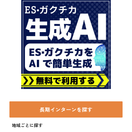
非言語6-15（仕事算）
非言語5-17（料金割引）
非言語10-8（確率）
非言語9-10（集合）
非言語8-12（速度算）
非言語7-14（代金精算）
非言語1-25（推論）
非言語5-18（料金割引）
非言語10-9（確率）
非言語9-11（集合）
非言語8-13（速度算）
非言語7-15（代金精算）
非言語1-26（推論）
非言語5-19（料金割引）
非言語10-10（確率）
非言語9-12（集合）
非言語8-14（速度算）
非言語1-27（推論）
非言語5-20（料金割引）
非言語10-11（確率）
非言語9-13（集合）
非言語8-15（速度算）
非言語1-28（推論）
非言語5-21（料金割引）
非言語10-12（確率）
非言語9-14（集合）
非言語1-29（推論）
非言語5-22（料金割引）
非言語10-13（確率）
非言語9-15（集合）
非言語1-30（推論）
非言語5-23（料金割引）
非言語10-14（確率）
非言語1-31（推論）
非言語5-24（料金割引）
非言語10-15（確率）
非言語1-32（推論）
非言語5-25（料金割引）
非言語1-33（推論）
非言語5-26（料金割引）
長期インターンを探す
非言語1-34（推論）
非言語5-27（料金割引）
非言語1-35（推論）
地域ごとに探す
非言語5-28（料金割引）