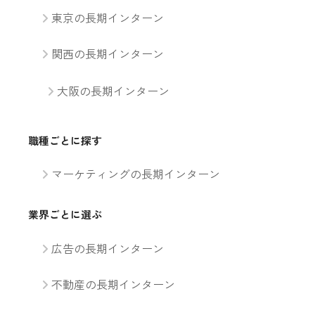
非言語1-36（推論）
非言語5-29（料金割引）
東京の長期インターン
非言語1-37（推論）
非言語5-30（料金割引）
関西の長期インターン
非言語1-38（推論）
非言語1-39（推論）
大阪の長期インターン
非言語1-40（推論）
非言語1-41（推論）
職種ごとに探す
非言語1-42（推論）
マーケティングの長期インターン
非言語1-43（推論）
業界ごとに選ぶ
非言語1-44（推論）
非言語1-45（推論）
広告の長期インターン
非言語1-46（推論）
不動産の長期インターン
非言語1-47（推論）