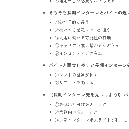
④確定申告が必要なこともある
そもそも長期インターンとバイトの違
①参加目的が違う
②携われる業務レベルが違う
③内定に繋がる可能性の有無
④キャリア形成に繋がるかどうか
⑤インセンティブの有無
バイトと両立しやすい長期インターン
①シフトの融通が利く
②リモートで働ける
【長期インターン先を見つけよう!】
①最低出社日数をチェック
②業務内容をチェック
③長期インターン求人サイトを利用し