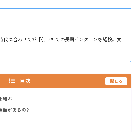
時代に合わせて3年間、3社での長期インターンを経験。文
目次
閉じる
を結ぶ
種類があるの?