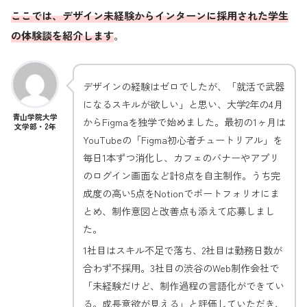
ここでは、デザイン未経験からインターンに採用された学生
の体験談を紹介します
。
デザインの経験はゼロでしたが、「就活で武器
になるスキルが欲しい」と思い、大学2年の4月
青山学院大学
からFigmaを独学で始めました。最初の1ヶ月は
文学部・2年
YouTubeの「Figma初心者チュートリアル」を
毎日1本ずつ消化し、カフェのバナーやアプリ
のログイン画面など計8点を自主制作。うち完
成度の高い5点をNotionでポートフォリオにま
とめ、制作意図と改善点も添えて応募しまし
た。
1社目はスキル不足で落ち、2社目は勤務日数が
合わず不採用。3社目の渋谷のWeb制作会社で
「未経験だけど、制作過程の言語化ができてい
る。成長意欲が見える」と評価していただき、