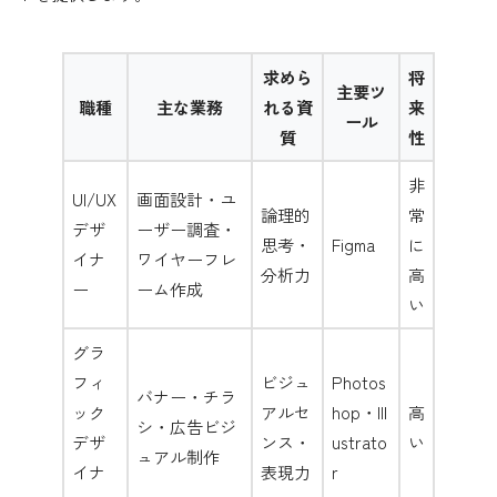
求めら
将
主要ツ
職種
主な業務
れる資
来
ール
質
性
非
UI/UX
画面設計・ユ
論理的
常
デザ
ーザー調査・
思考・
Figma
に
イナ
ワイヤーフレ
分析力
高
ー
ーム作成
い
グラ
フィ
ビジュ
Photos
バナー・チラ
ック
アルセ
hop・Ill
高
シ・広告ビジ
デザ
ンス・
ustrato
い
ュアル制作
イナ
表現力
r