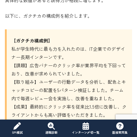
具体的な数値があると説得力が格段に増します。
以下に、ガクチカの構成例を紹介します。
【ガクチカ構成例】
私が学生時代に最も力を入れたのは、IT企業でのデザイ
ナー長期インターンです。
【課題】広告バナーのクリック率が業界平均を下回って
おり、改善が求められていました。
【取り組み】ユーザーの行動データを分析し、配色とキ
ャッチコピーの配置を5パターン検証しました。チーム
内で毎週レビュー会を実施し、改善を重ねました。
【成果】最終的にクリック率を従来比1.5倍に改善し、ク
ライアントからも高い評価をいただきました。
【学び】データに基づいてデザインを改善するプロセス
の重要性と、チームで成果を出す難しさ・やりがいを学
SPI模試
適職診断
インターン〆切一覧
面接質問集