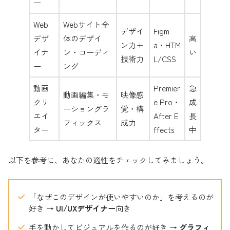
ー
Web
Webサイト全
デザイ
Figm
デザ
体のデザイ
高
ン力＋
a・HTM
イナ
ン・コーディ
い
技術力
L/CSS
ー
ング
動画
Premier
急
動画編集・モ
映像感
クリ
e Pro・
成
ーショングラ
覚・構
エイ
After E
長
フィックス
成力
ター
ffects
中
以下を参考に、あなたの適性をチェックしてみましょう。
「なぜこのデザインが使いやすいのか」を考えるのが
好き →
UI/UXデザイナー
向き
手を動かしてビジュアルを作るのが好き →
グラフィ