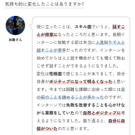
気持ち的に変化したことはありますか?
役に立ったことは、
スキル面
でいうと、
話すこ
とが得意に
なったところだと思います。長期イ
加藤さん
ンターンに挑戦する前は本当に
人見知りで人と
話すことが苦手
だったのですが、インターンを
始めてからは人と話す機会がとても増えて物お
じせず話すことができるようになりました。
変化は
性格面
で感じることがありまして、自分
自身が
ポジティブになって明るくなった
と思い
ます。今までは困難な課題に出会った際には
目
の前のことを諦めることが多かった
のですが、
インターンでは
失敗を改善することを心がけな
がら業務をしていた
ので
自然とポジティブに
考
えるようになりました。振り返ると、
自分に自
信がついた
のだと思います。