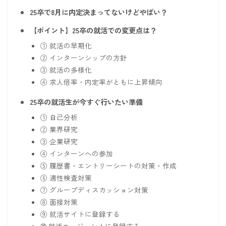
25卒で8月に内定決まってないけどやばい？
【ポイント】25卒の就活での変更点は？
① 就活の早期化
② インターンシップの方針
③ 就活の多様化
④ 求人倍率・内定率がともに上昇傾向
25卒の就活生が今すぐ行いたい準備
① 自己分析
② 業界研究
③ 企業研究
④ インターンへの参加
⑤ 履歴書・エントリーシートの対策・作成
⑥ 適性検査対策
⑦ グループディスカッション対策
⑧ 面接対策
⑨ 就活サイトに登録する
➉ 就活エージェントに登録する