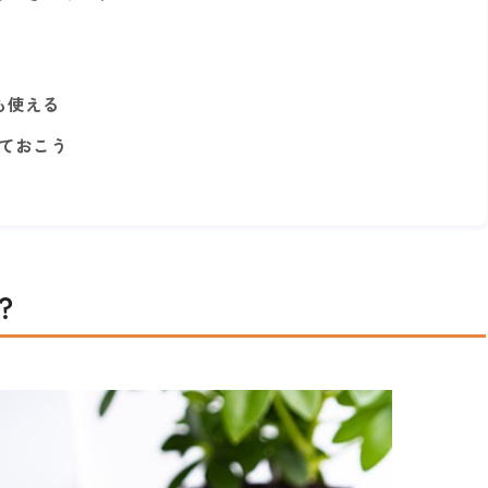
も使える
しておこう
？