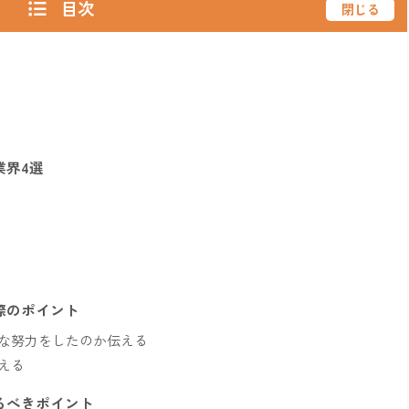
目次
閉じる
業界4選
際のポイント
な努力をしたのか伝える
える
けるべきポイント