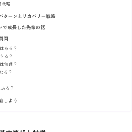
替戦略
格パターンとリカバリー戦略
ンで成長した先輩の話
る質問
ーはある？
できる？
eは無理？
なる？
はある？
挑戦しよう