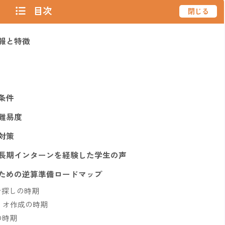
目次
閉じる
情報と特徴
務条件
の難易度
接対策
業の長期インターンを経験した学生の声
るための逆算準備ロードマップ
ン探しの時期
リオ作成の時期
の時期