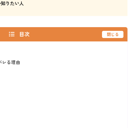
か知りたい人
目次
閉じる
バレる理由