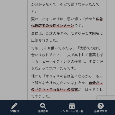
が分からなくて、不安で動けなかったんで
す。
変わったきっかけは、思い切って始めた
広告
代理店での長期インターン
です。
最初は、会議の多さや、にぎやかな雰囲気に
圧倒されました。
でも、3ヶ月働いてみたら、『大勢での話し
合いは疲れるけど、一人で集中して言葉を考
えるコピーライティングの作業は、すごく好
きだ』って気づいたんです。
他にも『オフィスの音は気になるから、もっ
と静かな会社の方がいいな』とか、
自分だけ
の『合う・合わない』の感覚
が、はっきりし
てきました。
求人票じゃ分からない『会社の本当の雰囲
気』を体験できたから、自信を持って『静か
SPI模試
適職診断
インターン〆切一覧
面接質問集