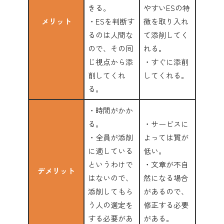
きる。
やすいESの特
メリット
・ESを判断す
徴を取り入れ
るのは人間な
て添削してく
ので、その同
れる。
じ視点から添
・すぐに添削
削してくれ
してくれる。
る。
・時間がかか
る。
・サービスに
・全員が添削
よっては質が
に適している
低い。
というわけで
・文章が不自
デメリット
はないので、
然になる場合
添削してもら
があるので、
う人の選定を
修正する必要
する必要があ
がある。