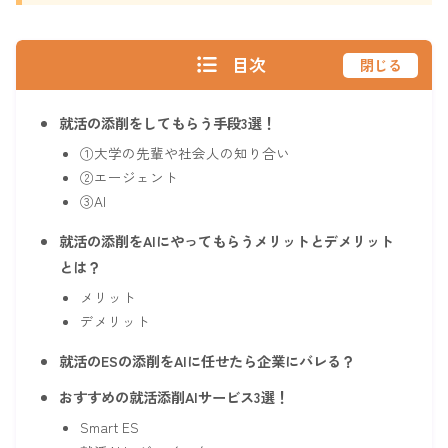
目次
閉じる
就活の添削をしてもらう手段3選！
①大学の先輩や社会人の知り合い
②エージェント
③AI
就活の添削をAIにやってもらうメリットとデメリット
とは？
メリット
デメリット
就活のESの添削をAIに任せたら企業にバレる？
おすすめの就活添削AIサービス3選！
Smart ES