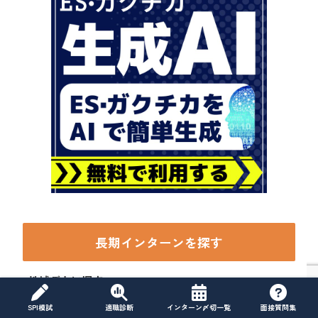
長期インターンを探す
地域ごとに探す
SPI模試
適職診断
インターン〆切一覧
面接質問集
東京の長期インターン